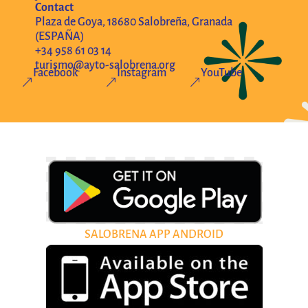
Contact
Plaza de Goya, 18680 Salobreña, Granada
(ESPAÑA)
+34 958 61 03 14
turismo@ayto-salobrena.org
Facebook
Instagram
YouTube
&
&
&
SALOBRENA APP ANDROID