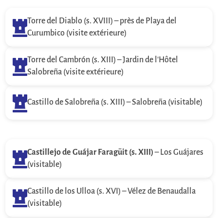
Torre del Diablo (s. XVIII) – près de Playa del

Curumbico (visite extérieure)
Torre del Cambrón (s. XIII) – Jardin de l'Hôtel

Salobreña (visite extérieure)

Castillo de Salobreña (s. XIII) – Salobreña (visitable)
Castillejo de Guájar Faragüit (s. XIII)
– Los Guájares

(visitable)
Castillo de los Ulloa (s. XVI) – Vélez de Benaudalla

(visitable)