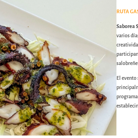
RUTA G
Saborea 
varios día
creativida
participan
salobreñer
El evento 
principal
programac
establecim