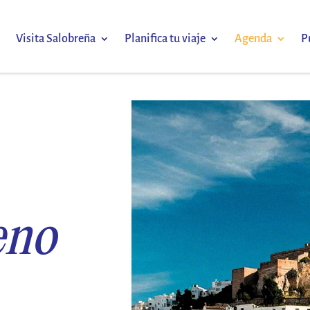
Visita Salobreña
Planifica tu viaje
Agenda
P
eno