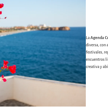
La
Agenda Cu
diversa, con 
festivales, r
encuentros lit
creativa y ab