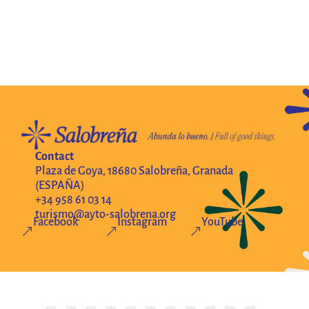
Contact
Plaza de Goya, 18680 Salobreña, Granada
(ESPAÑA)
+34 958 61 03 14
turismo@ayto-salobrena.org
Facebook
Instagram
YouTube
&
&
&