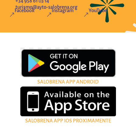
+34 958 61 03 14
turismo@ayto-salobrena.org
Facebook
Instagram
YouTube
&
&
&
SALOBRENA APP ANDROID
SALOBRENA APP IOS PROXIMAMENTE