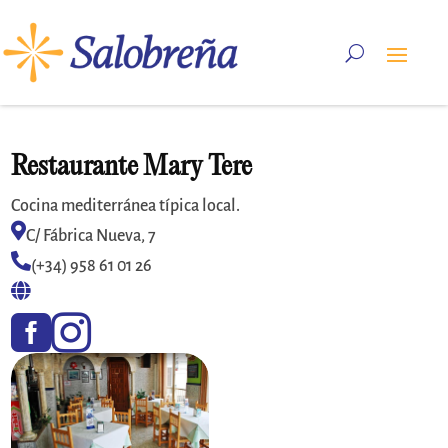
Restaurante Mary Tere
Cocina mediterránea típica local.

C/ Fábrica Nueva, 7

(+34) 958 61 01 26


