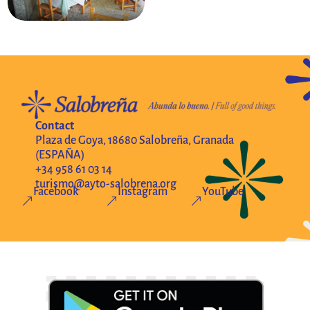
Contact
Plaza de Goya, 18680 Salobreña, Granada
(ESPAÑA)
+34 958 61 03 14
turismo@ayto-salobrena.org
Facebook
Instagram
YouTube
&
&
&