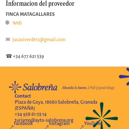
Informacion del proveedor
FINCA MATAGALLARES
🌐
Web
✉
jucaviverde13@gmail.com
☎
+34 677 621 539
Contact
Plaza de Goya, 18680 Salobreña, Granada
(ESPAÑA)
+34 958 61 03 14
turismo@ayto-salobrena.org
Facebook
Instagram
YouTube
&
&
&