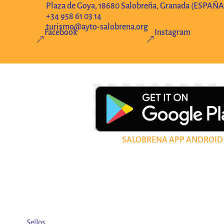
Plaza de Goya, 18680 Salobreña, Granada (ESPAÑA
+34 958 61 03 14
turismo@ayto-salobrena.org
Facebook
Instagram
&
&
SALOBRENA APP ANDROID