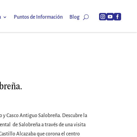



a
Puntos de Información
Blog
obreña.
lo y Casco Antiguo Salobreña. Descubre la
ntal de Salobreña a través de una visita
 Castillo Alcazaba que corona el centro