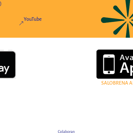
)
YouTube
&
SALOBRENA A