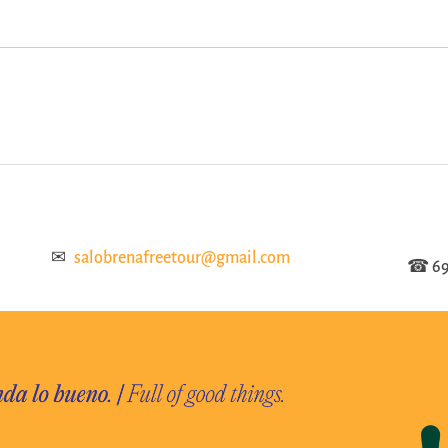
✉
salobrenafreetour@gmail.com
☎
69