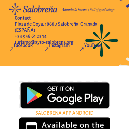
Contact
Plaza de Goya, 18680 Salobreña, Granada
(ESPAÑA)
+34 958 61 03 14
turismo@ayto-salobrena.org
Facebook
Instagram
YouTube
&
&
&
SALOBRENA APP ANDROID