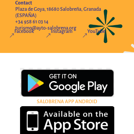
Contact
Plaza de Goya, 18680 Salobreña, Granada
(ESPAÑA)
+34 958 61 03 14
turismo@ayto-salobrena.org
Facebook
Instagram
YouTube
&
&
&
SALOBRENA APP ANDROID