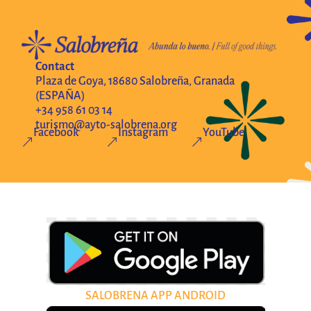
Contact
Plaza de Goya, 18680 Salobreña, Granada
(ESPAÑA)
+34 958 61 03 14
turismo@ayto-salobrena.org
Facebook
Instagram
YouTube
&
&
&
SALOBRENA APP ANDROID