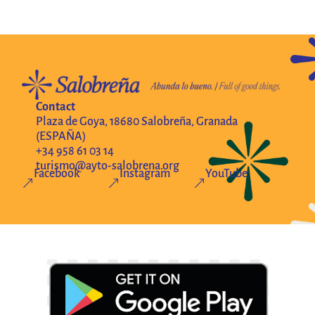
Contact
Plaza de Goya, 18680 Salobreña, Granada
(ESPAÑA)
+34 958 61 03 14
turismo@ayto-salobrena.org
Facebook
Instagram
YouTube
&
&
&