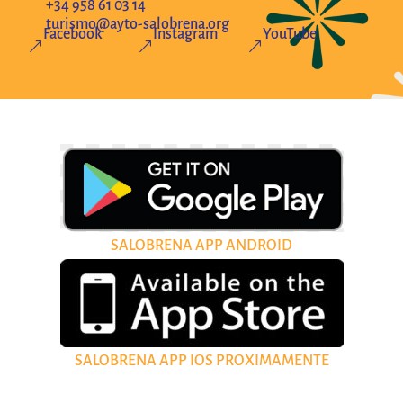
+34 958 61 03 14
turismo@ayto-salobrena.org
Facebook
Instagram
YouTube
&
&
&
SALOBRENA APP ANDROID
SALOBRENA APP IOS PROXIMAMENTE